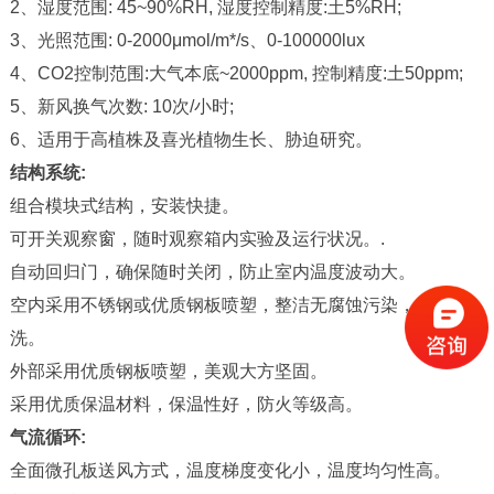
2、湿度范围: 45~90%RH, 湿度控制精度:土5%RH;
3、光照范围: 0-2000μmol/m*/s、0-100000lux
4、CO2控制范围:大气本底~2000ppm, 控制精度:土50ppm;
5、新风换气次数: 10次/小时;
6、适用于高植株及喜光植物生长、胁迫研究。
结构系统:
组合模块式结构，安装快捷。
可开关观察窗，随时观察箱内实验及运行状况。.
自动回归门，确保随时关闭，防止室内温度波动大。
空内采用不锈钢或优质钢板喷塑，整洁无腐蚀污染，易清
洗。
外部采用优质钢板喷塑，美观大方坚固。
采用优质保温材料，保温性好，防火等级高。
气流循环:
全面微孔板送风方式，温度梯度变化小，温度均匀性高。